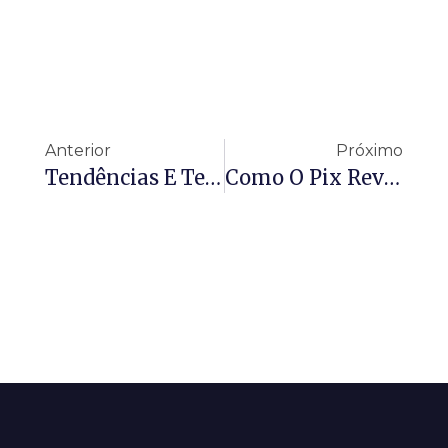
Anterior
Próximo
Tendências E Tecnologia Financeira: Tendências De Pagamentos Digitais Para 2025
Como O Pix Revolucionou As Transações Financeiras No Brasil