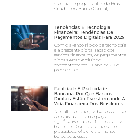
sistema de pagamentos do Brasil.
Criado pelo Banco Central,
Tendências E Tecnologia
Financeira: Tendências De
Pagamentos Digitais Para 2025
Com o avanço rápido da tecnologia
e a crescente digitalização dos
serviços financeiros, os pagamentos
digitais estão evoluindo
constantemente. O ano de 2025
promete ser
Facilidade E Praticidade
Bancária: Por Que Bancos
Digitais Estão Transformando A
Vida Financeira Dos Brasileiros
Nos últimos anos, os bancos digitais
conquistaram um espaço
significativo na vida financeira dos
brasileiros. Com a promessa de
praticidade, eficiência e menos
burocracia, essas