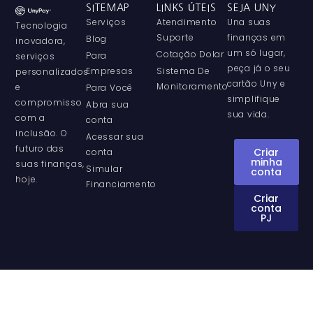
SITEMAP
LINKS ÚTEIS
SEJA UNY
Serviços
Atendimento
Una suas
Tecnologia
Suporte
finanças em
Blog
inovadora,
um só lugar,
Cotação Dolar
Para
serviços
peça já o seu
Empresas
Sistema De
personalizados
cartão Uny e
Monitoramento
e
Para Você
simplifique
compromisso
Abra sua
sua vida.
com a
conta
inclusão. O
Acessar sua
futuro das
Criar
conta
minha
suas finanças,
Simular
conta
hoje.
Financiamento
Criar
conta
PJ